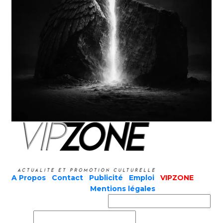
A Propos
|
Contact
|
Publicité
|
Emploi
|
VIPZONE
COPYRIGHT © 2019 |
Mentions légales
Prénom ou nom complet
Email