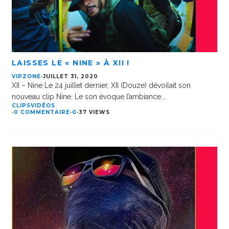
LAISSES LE « NINE » À XII !
VIPZONE
·
JUILLET 31, 2020
XII – Nine Le 24 juillet dernier, XII (Douze) dévoilait son
nouveau clip Nine. Le son évoque l’ambiance
...
CLIPS
VIDÉOS
·
0 COMMENTAIRE
·
0
·
37 VIEWS