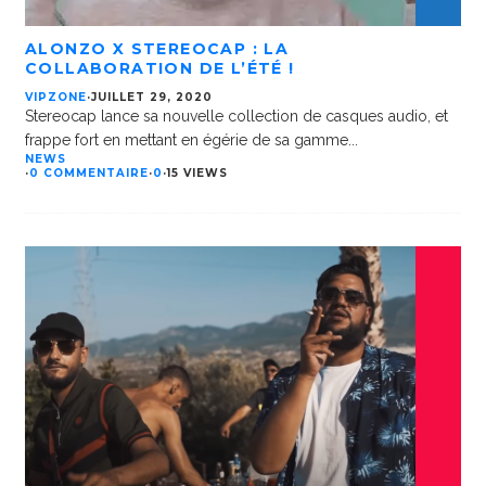
ALONZO X STEREOCAP : LA
COLLABORATION DE L’ÉTÉ !
VIPZONE
·
JUILLET 29, 2020
Stereocap lance sa nouvelle collection de casques audio, et
frappe fort en mettant en égérie de sa gamme
...
NEWS
·
0 COMMENTAIRE
·
0
·
15 VIEWS