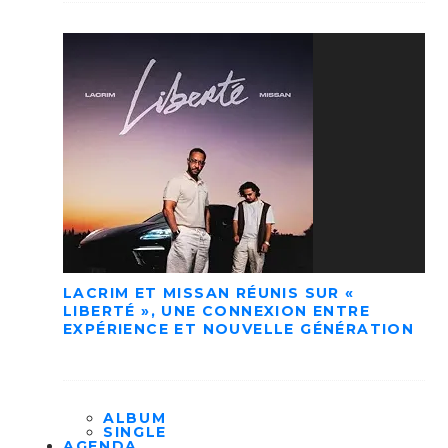
LACRIM ET MISSAN RÉUNIS SUR «
LIBERTÉ », UNE CONNEXION ENTRE
EXPÉRIENCE ET NOUVELLE GÉNÉRATION
ALBUM
SINGLE
AGENDA