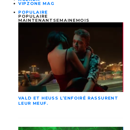
VIPZONE MAG
POPULAIRE
POPULAIRE
MAINTENANT
SEMAINE
MOIS
VALD ET HEUSS L’ENFOIRÉ RASSURENT
LEUR MEUF.