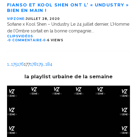
FIANSO ET KOOL SHEN ONT L’ « UNDUSTRY »
BIEN EN MAIN !
VIPZONE
·
JUILLET 28, 2020
Sofiane x Kool Shen – Undustry Le 24 juillet dernier, L’Homme
de l’Ombre sortait en la bonne compagnie
...
CLIPS
VIDÉOS
·
0 COMMENTAIRE
·
0
·
6 VIEWS
1
…
175
176
177
178
179
…
184
la playlist urbaine de la semaine