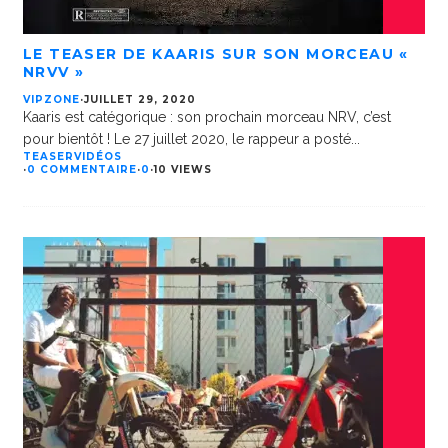
LE TEASER DE KAARIS SUR SON MORCEAU «
NRVV »
VIPZONE
·
JUILLET 29, 2020
Kaaris est catégorique : son prochain morceau NRV, c’est
pour bientôt ! Le 27 juillet 2020, le rappeur a posté
...
TEASER
VIDÉOS
·
0 COMMENTAIRE
·
0
·
10 VIEWS