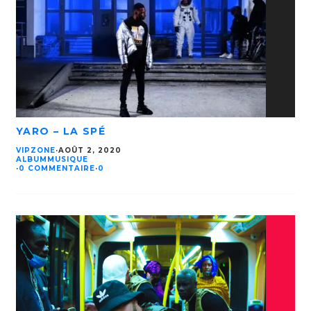
YARO – LA SPÉ
VIPZONE
·
AOÛT 2, 2020
ALBUM
MUSIQUE
·
0 COMMENTAIRE
·
0