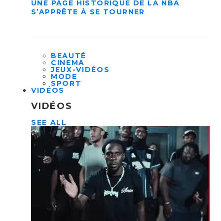
UNE PAGE HISTORIQUE DE LA NBA
S’APPRÊTE À SE TOURNER
BEAUTÉ
CINEMA
JEUX-VIDÉOS
MODE
SPORT
VIDÉOS
VIDÉOS
SEE ALL