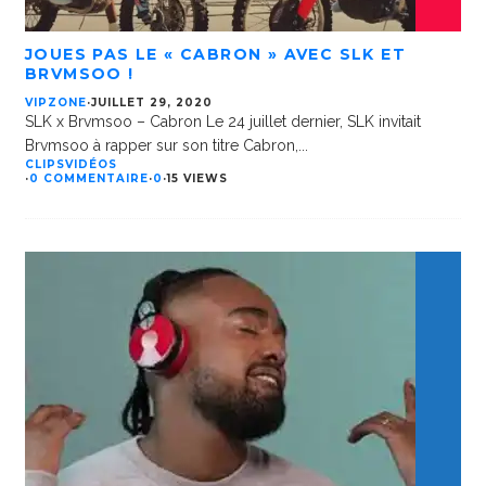
JOUES PAS LE « CABRON » AVEC SLK ET
BRVMSOO !
VIPZONE
·
JUILLET 29, 2020
SLK x Brvmsoo – Cabron Le 24 juillet dernier, SLK invitait
Brvmsoo à rapper sur son titre Cabron,
...
CLIPS
VIDÉOS
·
0 COMMENTAIRE
·
0
·
15 VIEWS