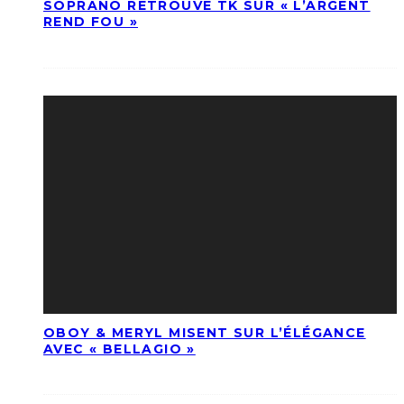
SOPRANO RETROUVE TK SUR « L’ARGENT
REND FOU »
OBOY & MERYL MISENT SUR L’ÉLÉGANCE
AVEC « BELLAGIO »