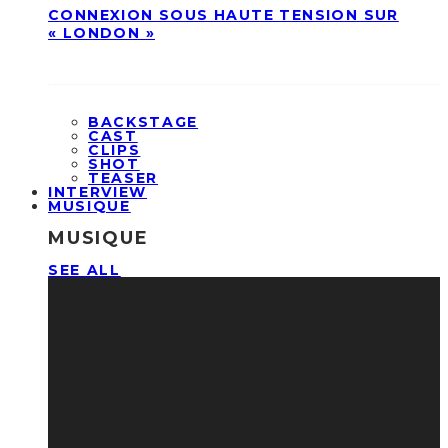
CONNEXION SOUS HAUTE TENSION SUR
« LONDON »
BACKSTAGE
CAST
CLIPS
SHOT
TEASER
INTERVIEW
MUSIQUE
MUSIQUE
SEE ALL