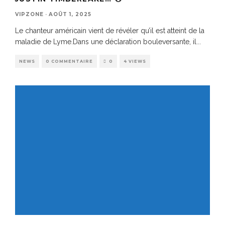
VIPZONE
·
AOÛT 1, 2025
Le chanteur américain vient de révéler qu’il est atteint de la
maladie de Lyme.Dans une déclaration bouleversante, il
...
NEWS
0 COMMENTAIRE
0
4 VIEWS