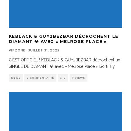
KEBLACK & GUY2BEZBAR DÉCROCHENT LE
DIAMANT 💎 AVEC « MELROSE PLACE »
VIPZONE
·
JUILLET 31, 2025
C’EST OFFICIEL ! KEBLACK & GUY2BEZBAR décrochent un
SINGLE DE DIAMANT 💎 avec « Melrose Place » !Sorti il y
...
NEWS
0 COMMENTAIRE
0
7 VIEWS