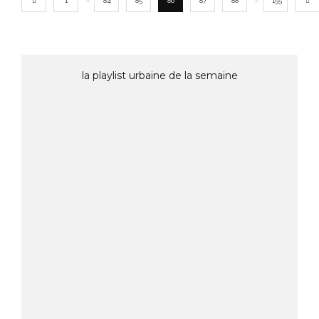
1
84
85
86
87
88
155
la playlist urbaine de la semaine