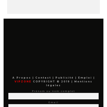
A Propos
|
Contact
|
Publicité
|
Emploi
|
VIPZONE
COPYRIGHT © 2019 |
Mentions
légales
Prénom ou nom complet
Email