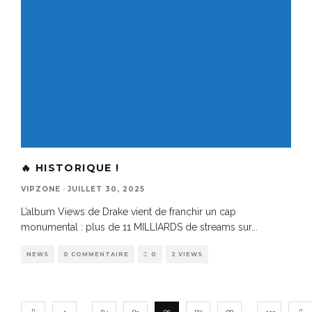
🔥 HISTORIQUE !
VIPZONE
·
JUILLET 30, 2025
L’album Views de Drake vient de franchir un cap
monumental : plus de 11 MILLIARDS de streams sur
...
NEWS
0 COMMENTAIRE
0
2 VIEWS
…
…