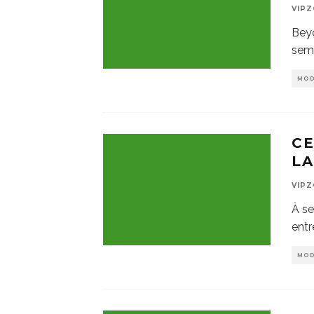
VIP
Beyo
sema
MO
CE
LA
VIP
À se
entr
MO