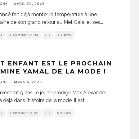
ZONE
·
AVRIL 30, 2026
ncé fait déjà monter la température à une
ine de son grand retour au Met Gala, et ses
...
DE
0 COMMENTAIRE
0
2 VIEWS
T ENFANT EST LE PROCHAIN
MINE YAMAL DE LA MODE !
ZONE
·
MARS 6, 2026
ulement 9 ans, le jeune prodige Max Alexander
e déjà dans l’histoire de la mode. Il est
...
DE
0 COMMENTAIRE
0
5 VIEWS