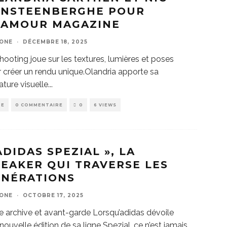
ANSTEENBERGHE POUR
LAMOUR MAGAZINE
ZONE
·
DÉCEMBRE 18, 2025
hooting joue sur les textures, lumières et poses
 créer un rendu unique.Olandria apporte sa
ature visuelle
...
DE
0 COMMENTAIRE
0
6 VIEWS
ADIDAS SPEZIAL », LA
EAKER QUI TRAVERSE LES
ÉNÉRATIONS
ZONE
·
OCTOBRE 17, 2025
e archive et avant-garde Lorsqu’adidas dévoile
nouvelle édition de sa ligne Spezial, ce n’est jamais