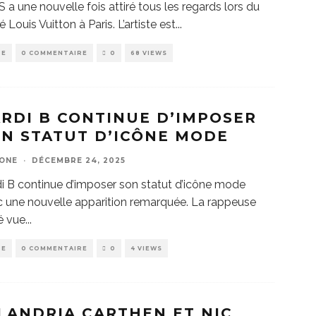
 a une nouvelle fois attiré tous les regards lors du
lé Louis Vuitton à Paris. L’artiste est
...
DE
0 COMMENTAIRE
0
68 VIEWS
RDI B CONTINUE D’IMPOSER
N STATUT D’ICÔNE MODE
ZONE
·
DÉCEMBRE 24, 2025
i B continue d’imposer son statut d’icône mode
 une nouvelle apparition remarquée. La rappeuse
é vue
...
DE
0 COMMENTAIRE
0
4 VIEWS
ANDRIA CARTHEN ET NIC