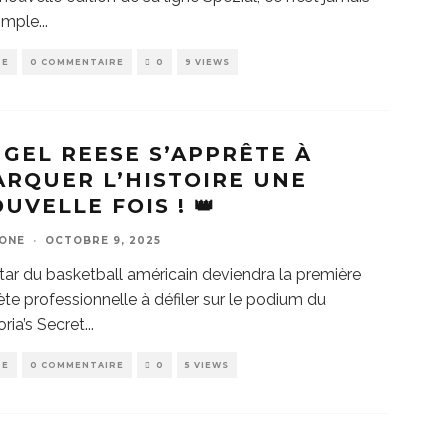
imple
...
DE
0 COMMENTAIRE
0
9 VIEWS
GEL REESE S’APPRÊTE À
RQUER L’HISTOIRE UNE
UVELLE FOIS ! 👑
ZONE
·
OCTOBRE 9, 2025
tar du basketball américain deviendra la première
ète professionnelle à défiler sur le podium du
oria’s Secret
...
DE
0 COMMENTAIRE
0
5 VIEWS