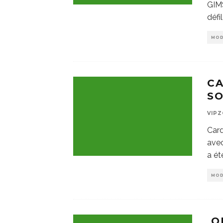
GIMS
défi
MO
CA
SO
VIP
Card
avec
a ét
MO
OL