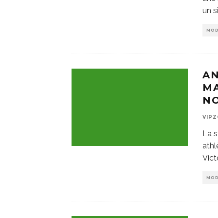
un s
MO
AN
MA
NO
VIP
La s
athl
Vict
MO