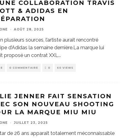
 UNE COLLABORATION TRAVIS
OTT & ADIDAS EN
RÉPARATION
ZONE
·
AOÛT 28, 2025
n plusieurs sources, l’artiste aurait rencontré
uipe d’Adidas la semaine dernière.La marque lui
it proposé un contrat XXL
...
DE
0 COMMENTAIRE
0
60 VIEWS
LIE JENNER FAIT SENSATION
VEC SON NOUVEAU SHOOTING
UR LA MARQUE MIU MIU
ZONE
·
JUILLET 23, 2025
tar de 26 ans apparaît totalement méconnaissable