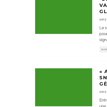
V
G
VIP
Le s
pour
sign
MO
« 
SN
G
VIP
Entr
une 