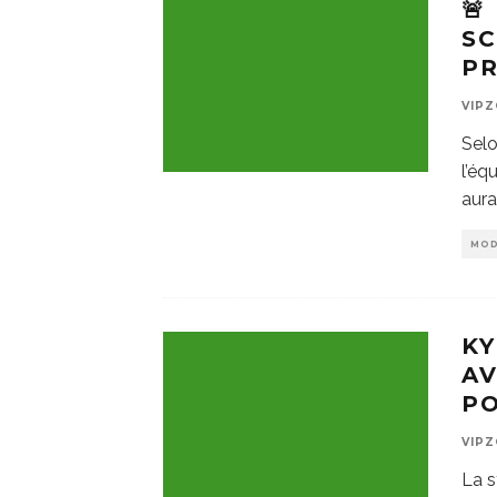
🚨
SC
P
VIP
Selo
l’éq
aura
MO
KY
A
PO
VIP
La s