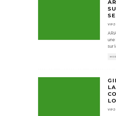
AR
SU
SE
VIP
ARI
une 
sur 
MO
GI
LA
CO
LO
VIP