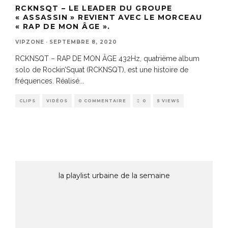
RCKNSQT – LE LEADER DU GROUPE
« ASSASSIN » REVIENT AVEC LE MORCEAU
« RAP DE MON ÂGE ».
VIPZONE
·
SEPTEMBRE 8, 2020
RCKNSQT – RAP DE MON ÂGE 432Hz, quatrième album
solo de Rockin’Squat (RCKNSQT), est une histoire de
fréquences. Réalisé
...
CLIPS
VIDÉOS
0 COMMENTAIRE
0
5 VIEWS
la playlist urbaine de la semaine