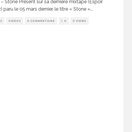
– Stone Présent sur sa dernière mixtape (Espoir
2) paru le 05 mars dernier, le titre « Stone »
...
PS
VIDÉOS
0 COMMENTAIRE
0
11 VIEWS