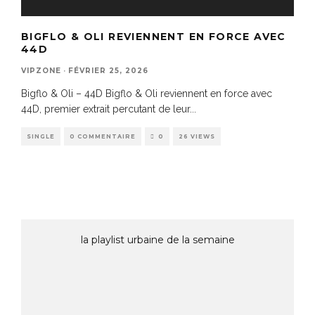
BIGFLO & OLI REVIENNENT EN FORCE AVEC
44D
VIPZONE
·
FÉVRIER 25, 2026
Bigflo & Oli – 44D Bigflo & Oli reviennent en force avec
44D, premier extrait percutant de leur
...
SINGLE
0 COMMENTAIRE
0
26 VIEWS
la playlist urbaine de la semaine