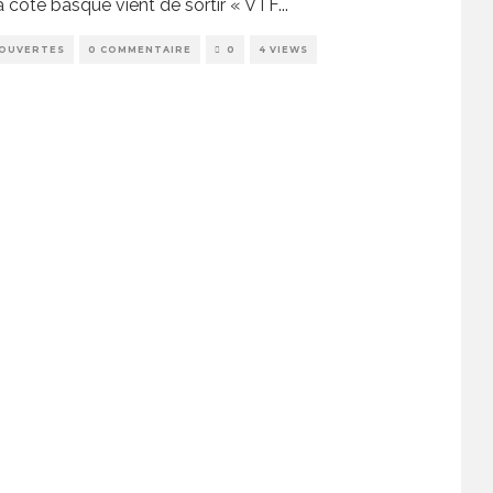
a côte basque vient de sortir « VTF
...
OUVERTES
0 COMMENTAIRE
0
4 VIEWS