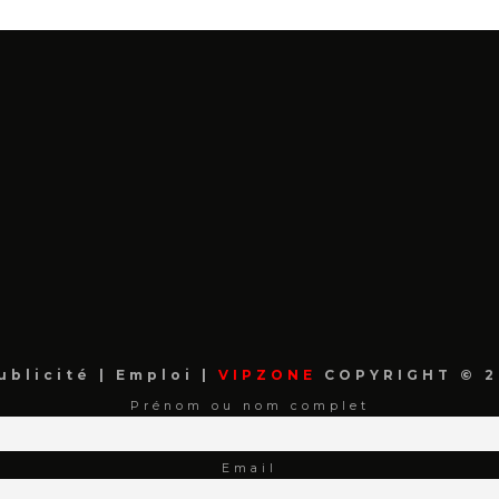
ublicité
|
Emploi
|
VIPZONE
COPYRIGHT © 2
Prénom ou nom complet
Email