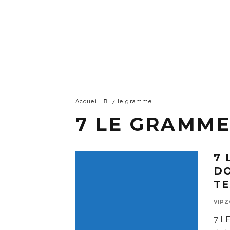
Accueil
7 le gramme
7 LE GRAMM
7 
DO
TE
VIP
7 L