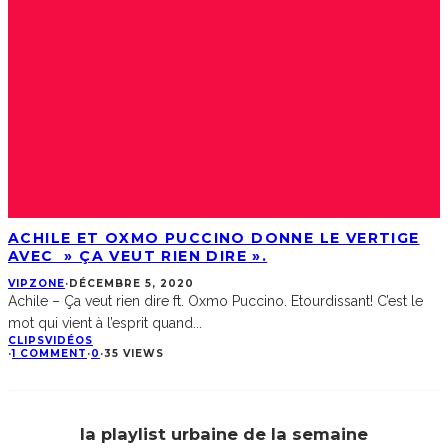
ACHILE ET OXMO PUCCINO DONNE LE VERTIGE
AVEC » ÇA VEUT RIEN DIRE ».
VIPZONE
·
DÉCEMBRE 5, 2020
Achile – Ça veut rien dire ft. Oxmo Puccino. Etourdissant! C’est le
mot qui vient à l’esprit quand
...
CLIPS
VIDÉOS
·
1 COMMENT
·
0
·
35 VIEWS
la playlist urbaine de la semaine