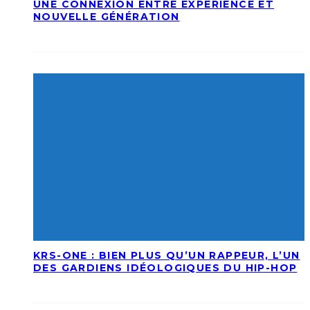
UNE CONNEXION ENTRE EXPÉRIENCE ET
NOUVELLE GÉNÉRATION
KRS-ONE : BIEN PLUS QU’UN RAPPEUR, L’UN
DES GARDIENS IDÉOLOGIQUES DU HIP-HOP