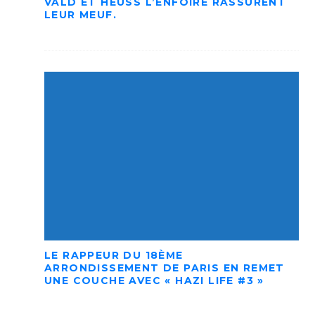
VALD ET HEUSS L’ENFOIRÉ RASSURENT
LEUR MEUF.
LE RAPPEUR DU 18ÈME
ARRONDISSEMENT DE PARIS EN REMET
UNE COUCHE AVEC « HAZI LIFE #3 »