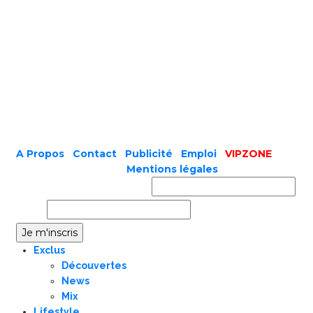
A Propos
|
Contact
|
Publicité
|
Emploi
|
VIPZONE
COPYRIGHT © 2019 |
Mentions légales
Prénom ou nom complet
Email
Exclus
Découvertes
News
Mix
Lifestyle