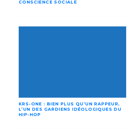
CONSCIENCE SOCIALE
KRS-ONE : BIEN PLUS QU’UN RAPPEUR,
L’UN DES GARDIENS IDÉOLOGIQUES DU
HIP-HOP