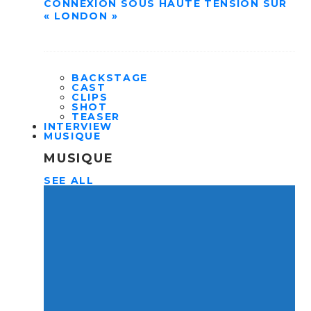
CONNEXION SOUS HAUTE TENSION SUR
« LONDON »
BACKSTAGE
CAST
CLIPS
SHOT
TEASER
INTERVIEW
MUSIQUE
MUSIQUE
SEE ALL