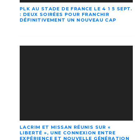
PLK AU STADE DE FRANCE LE 4 1 5 SEPT.
: DEUX SOIRÉES POUR FRANCHIR
DÉFINITIVEMENT UN NOUVEAU CAP
LACRIM ET MISSAN RÉUNIS SUR «
LIBERTÉ », UNE CONNEXION ENTRE
EXPÉRIENCE ET NOUVELLE GÉNÉRATION