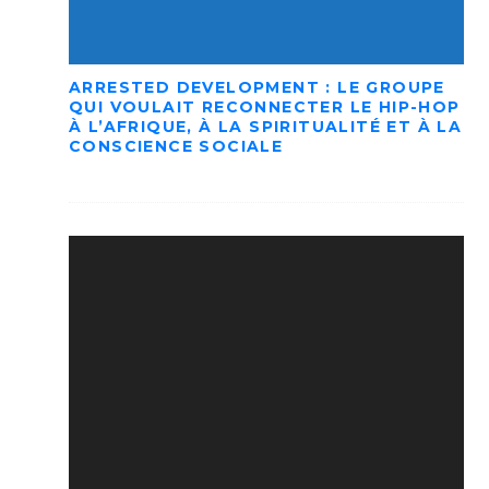
ARRESTED DEVELOPMENT : LE GROUPE
QUI VOULAIT RECONNECTER LE HIP-HOP
À L’AFRIQUE, À LA SPIRITUALITÉ ET À LA
CONSCIENCE SOCIALE