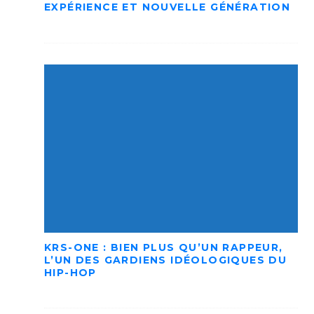
EXPÉRIENCE ET NOUVELLE GÉNÉRATION
KRS-ONE : BIEN PLUS QU’UN RAPPEUR,
L’UN DES GARDIENS IDÉOLOGIQUES DU
HIP-HOP