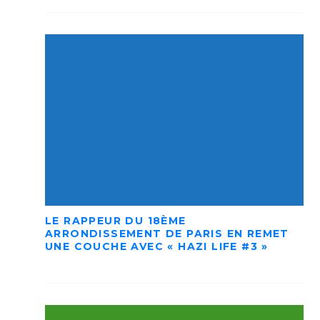
LE RAPPEUR DU 18ÈME
ARRONDISSEMENT DE PARIS EN REMET
UNE COUCHE AVEC « HAZI LIFE #3 »