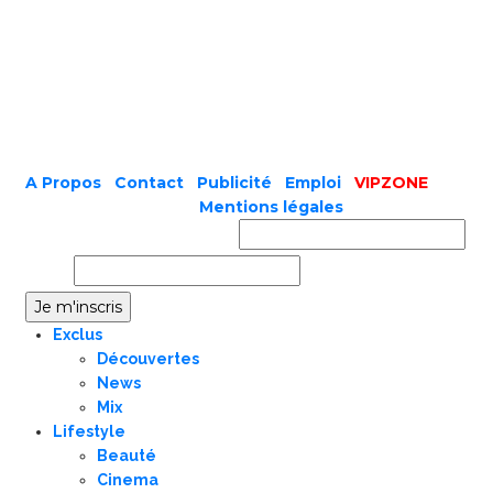
A Propos
|
Contact
|
Publicité
|
Emploi
|
VIPZONE
COPYRIGHT © 2019 |
Mentions légales
Prénom ou nom complet
Email
Exclus
Découvertes
News
Mix
Lifestyle
Beauté
Cinema