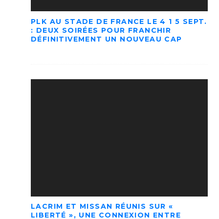
PLK AU STADE DE FRANCE LE 4 1 5 SEPT.
: DEUX SOIRÉES POUR FRANCHIR
DÉFINITIVEMENT UN NOUVEAU CAP
LACRIM ET MISSAN RÉUNIS SUR «
LIBERTÉ », UNE CONNEXION ENTRE