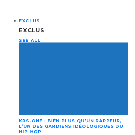
EXCLUS
EXCLUS
SEE ALL
KRS-ONE : BIEN PLUS QU’UN RAPPEUR,
L’UN DES GARDIENS IDÉOLOGIQUES DU
HIP-HOP