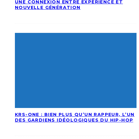
UNE CONNEXION ENTRE EXPÉRIENCE ET
NOUVELLE GÉNÉRATION
KRS-ONE : BIEN PLUS QU’UN RAPPEUR, L’UN
DES GARDIENS IDÉOLOGIQUES DU HIP-HOP