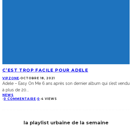
C’EST TROP FACILE POUR ADELE
VIPZONE
·
OCTOBRE 18, 2021
Adele – Easy On Me 6 ans après son dernier album qui s’est vendu
à plus de 20
...
NEWS
·
0 COMMENTAIRE
·
0
·
4 VIEWS
la playlist urbaine de la semaine