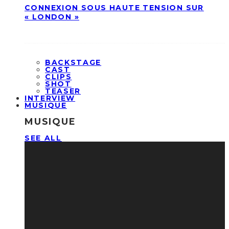
CONNEXION SOUS HAUTE TENSION SUR
« LONDON »
BACKSTAGE
CAST
CLIPS
SHOT
TEASER
INTERVIEW
MUSIQUE
MUSIQUE
SEE ALL