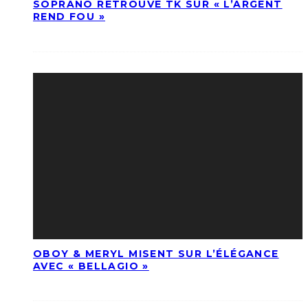
SOPRANO RETROUVE TK SUR « L’ARGENT
REND FOU »
OBOY & MERYL MISENT SUR L’ÉLÉGANCE
AVEC « BELLAGIO »