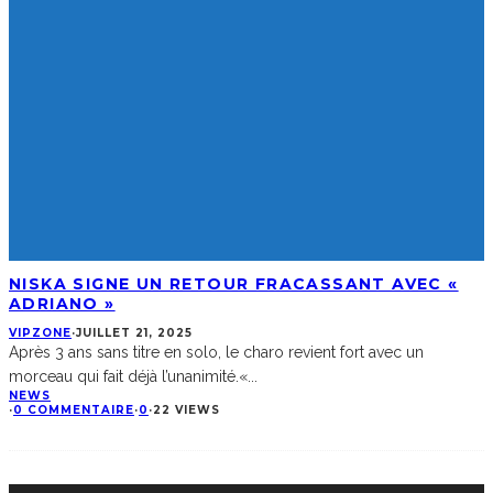
NISKA SIGNE UN RETOUR FRACASSANT AVEC «
ADRIANO »
VIPZONE
·
JUILLET 21, 2025
Après 3 ans sans titre en solo, le charo revient fort avec un
morceau qui fait déjà l’unanimité.«
...
NEWS
·
0 COMMENTAIRE
·
0
·
22 VIEWS