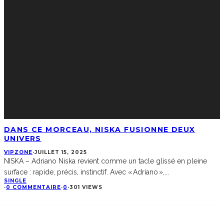
DANS CE MORCEAU, NISKA FUSIONNE DEUX
UNIVERS
VIPZONE
·
JUILLET 15, 2025
NISKA – Adriano Niska revient comme un tacle glissé en pleine
surface : rapide, précis, instinctif. Avec « Adriano »,
...
SINGLE
·
0 COMMENTAIRE
·
0
·
301 VIEWS