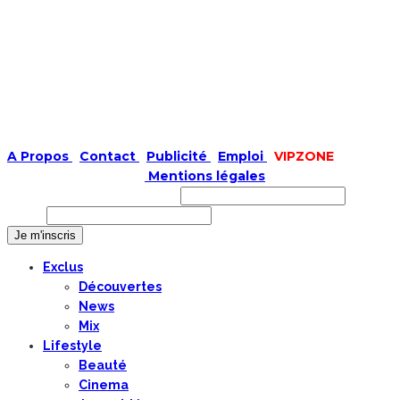
A Propos
|
Contact
|
Publicité
|
Emploi
|
VIPZONE
COPYRIGHT © 2019 |
Mentions légales
Prénom ou nom complet
Email
Exclus
Découvertes
News
Mix
Lifestyle
Beauté
Cinema