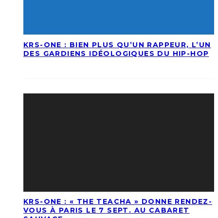
KRS-ONE : BIEN PLUS QU’UN RAPPEUR, L’UN
DES GARDIENS IDÉOLOGIQUES DU HIP-HOP
KRS-ONE : « THE TEACHA » DONNE RENDEZ-
VOUS À PARIS LE 7 SEPT. AU CABARET