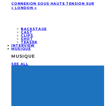
CONNEXION SOUS HAUTE TENSION SUR
« LONDON »
BACKSTAGE
CAST
CLIPS
SHOT
TEASER
INTERVIEW
MUSIQUE
MUSIQUE
SEE ALL