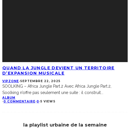
QUAND LA JUNGLE DEVIENT UN TERRITOIRE
D’EXPANSION MUSICALE
VIPZONE
·
SEPTEMBRE 22, 2025
SOOLKING – Africa Jungle Part.2 Avec Africa Jungle Part.2,
Soolking n’offre pas seulement une suite : il construit
...
ALBUM
·
0 COMMENTAIRE
·
0
·
5 VIEWS
la playlist urbaine de la semaine