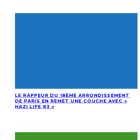
LE RAPPEUR DU 18ÈME ARRONDISSEMENT
DE PARIS EN REMET UNE COUCHE AVEC «
HAZI LIFE #3 »