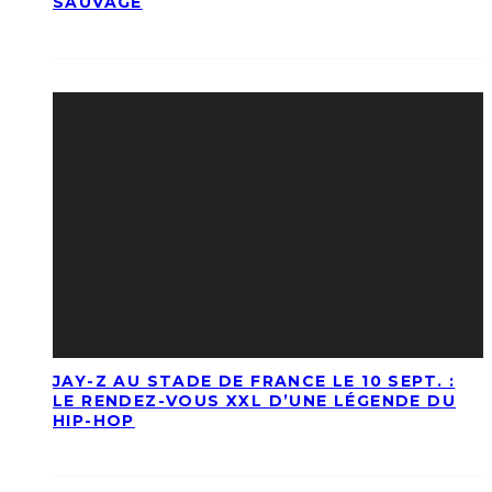
SAUVAGE
JAY-Z AU STADE DE FRANCE LE 10 SEPT. :
LE RENDEZ-VOUS XXL D’UNE LÉGENDE DU
HIP-HOP