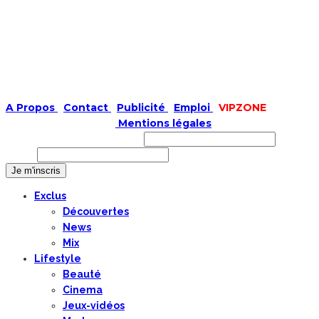
A Propos
|
Contact
|
Publicité
|
Emploi
|
VIPZONE
COPYRIGHT © 2019 |
Mentions légales
Prénom ou nom complet
Email
Exclus
Découvertes
News
Mix
Lifestyle
Beauté
Cinema
Jeux-vidéos