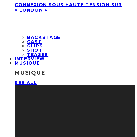
CONNEXION SOUS HAUTE TENSION SUR
« LONDON »
BACKSTAGE
CAST
CLIPS
SHOT
TEASER
INTERVIEW
MUSIQUE
MUSIQUE
SEE ALL