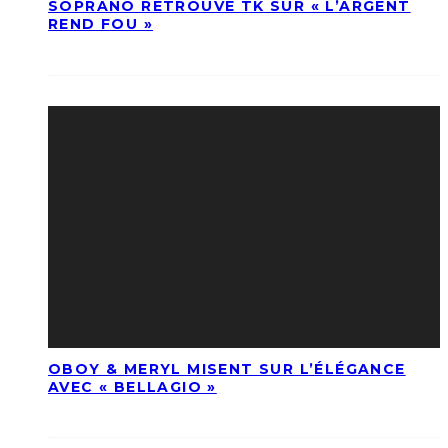
SOPRANO RETROUVE TK SUR « L’ARGENT
REND FOU »
OBOY & MERYL MISENT SUR L’ÉLÉGANCE
AVEC « BELLAGIO »