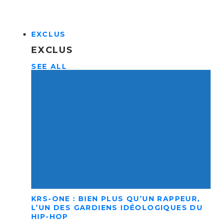
EXCLUS
EXCLUS
SEE ALL
KRS-ONE : BIEN PLUS QU’UN RAPPEUR,
L’UN DES GARDIENS IDÉOLOGIQUES DU
HIP-HOP