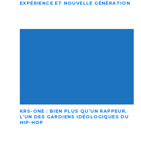
EXPÉRIENCE ET NOUVELLE GÉNÉRATION
KRS-ONE : BIEN PLUS QU’UN RAPPEUR,
L’UN DES GARDIENS IDÉOLOGIQUES DU
HIP-HOP