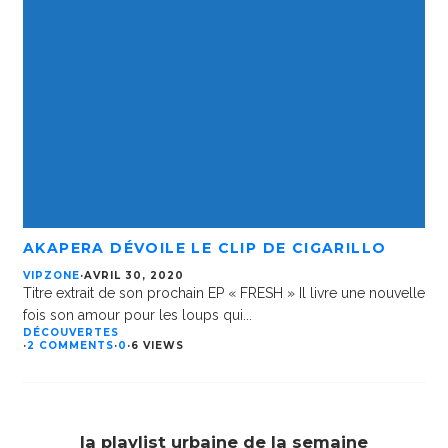
AKAPERA DÉVOILE LE CLIP DE CIGARILLO
VIPZONE
·
AVRIL 30, 2020
Titre extrait de son prochain EP « FRESH » Il livre une nouvelle
fois son amour pour les loups qui
...
DÉCOUVERTES
·
2 COMMENTS
·
0
·
6 VIEWS
la playlist urbaine de la semaine