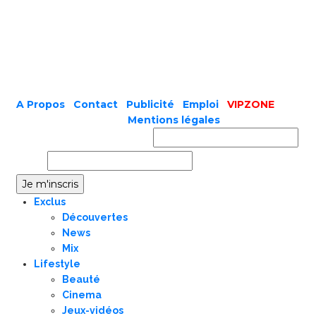
A Propos
|
Contact
|
Publicité
|
Emploi
|
VIPZONE
COPYRIGHT © 2019 |
Mentions légales
Prénom ou nom complet
Email
Exclus
Découvertes
News
Mix
Lifestyle
Beauté
Cinema
Jeux-vidéos