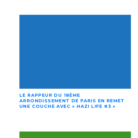
LE RAPPEUR DU 18ÈME
ARRONDISSEMENT DE PARIS EN REMET
UNE COUCHE AVEC « HAZI LIFE #3 »