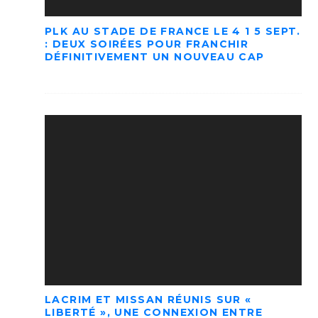
PLK AU STADE DE FRANCE LE 4 1 5 SEPT.
: DEUX SOIRÉES POUR FRANCHIR
DÉFINITIVEMENT UN NOUVEAU CAP
LACRIM ET MISSAN RÉUNIS SUR «
LIBERTÉ », UNE CONNEXION ENTRE