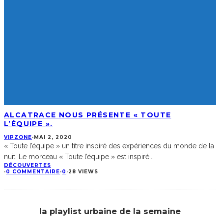
ALCATRACE NOUS PRÉSENTE « TOUTE
L’ÉQUIPE ».
VIPZONE
·
MAI 2, 2020
« Toute l’équipe » un titre inspiré des expériences du monde de la
nuit. Le morceau « Toute l’équipe » est inspiré
...
DÉCOUVERTES
·
0 COMMENTAIRE
·
0
·
28 VIEWS
la playlist urbaine de la semaine