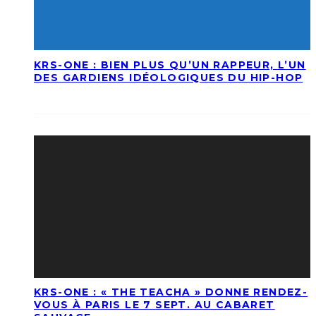
KRS-ONE : BIEN PLUS QU’UN RAPPEUR, L’UN
DES GARDIENS IDÉOLOGIQUES DU HIP-HOP
KRS-ONE : « THE TEACHA » DONNE RENDEZ-
VOUS À PARIS LE 7 SEPT. AU CABARET