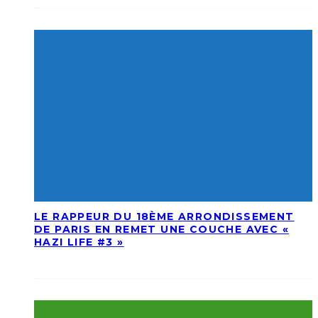
LE RAPPEUR DU 18ÈME ARRONDISSEMENT
DE PARIS EN REMET UNE COUCHE AVEC «
HAZI LIFE #3 »