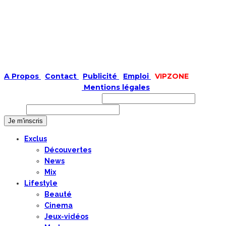
A Propos
|
Contact
|
Publicité
|
Emploi
|
VIPZONE
COPYRIGHT © 2019 |
Mentions légales
Prénom ou nom complet
Email
Exclus
Découvertes
News
Mix
Lifestyle
Beauté
Cinema
Jeux-vidéos