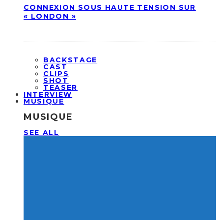
CONNEXION SOUS HAUTE TENSION SUR
« LONDON »
BACKSTAGE
CAST
CLIPS
SHOT
TEASER
INTERVIEW
MUSIQUE
MUSIQUE
SEE ALL