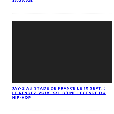
SAUVAGE
JAY-Z AU STADE DE FRANCE LE 10 SEPT. :
LE RENDEZ-VOUS XXL D’UNE LÉGENDE DU
HIP-HOP