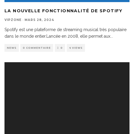
LA NOUVELLE FONCTIONNALITÉ DE SPOTIFY
VIPZONE
·
MARS 28, 2024
Spotify est une plateforme de streaming musical très populaire
dans le monde entier.Lancée en 2008, elle permet aux
...
NEWS
0 COMMENTAIRE
0
4 VIEWS