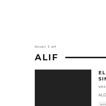
Accueil
alif
ALIF
EL
SI
VIP
ALO
MUS