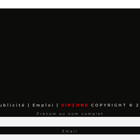
ublicité
|
Emploi
|
VIPZONE
COPYRIGHT © 2
Prénom ou nom complet
Email