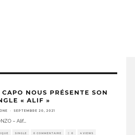
 CAPO NOUS PRÉSENTE SON
NGLE « ALIF »
ZONE
·
SEPTEMBRE 20, 2021
NZO – Alif
...
IQUE
SINGLE
0 COMMENTAIRE
0
4 VIEWS