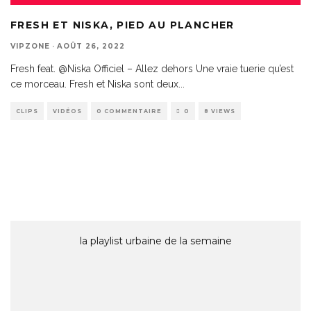
FRESH ET NISKA, PIED AU PLANCHER
VIPZONE
·
AOÛT 26, 2022
Fresh feat. @Niska Officiel – Allez dehors Une vraie tuerie qu’est
ce morceau. Fresh et Niska sont deux
...
CLIPS
VIDÉOS
0 COMMENTAIRE
0
8 VIEWS
la playlist urbaine de la semaine