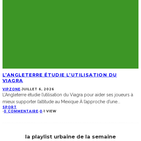
L’ANGLETERRE ÉTUDIE L’UTILISATION DU
VIAGRA
VIPZONE
·
JUILLET 6, 2026
L’Angleterre étudie l’utilisation du Viagra pour aider ses joueurs à
mieux supporter l’altitude au Mexique À l’approche d’une
...
SPORT
·
0 COMMENTAIRE
·
0
·
1 VIEW
la playlist urbaine de la semaine