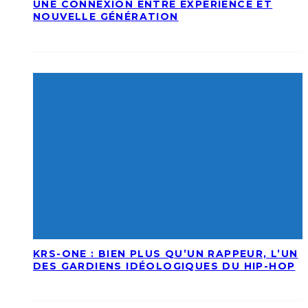
UNE CONNEXION ENTRE EXPÉRIENCE ET
NOUVELLE GÉNÉRATION
KRS-ONE : BIEN PLUS QU’UN RAPPEUR, L’UN
DES GARDIENS IDÉOLOGIQUES DU HIP-HOP