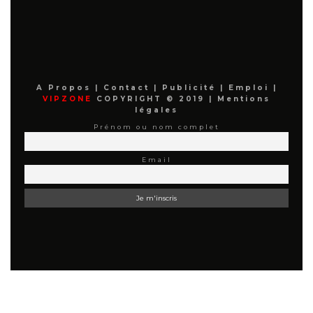
A Propos
|
Contact
|
Publicité
|
Emploi
|
VIPZONE
COPYRIGHT © 2019 |
Mentions
légales
Prénom ou nom complet
Email