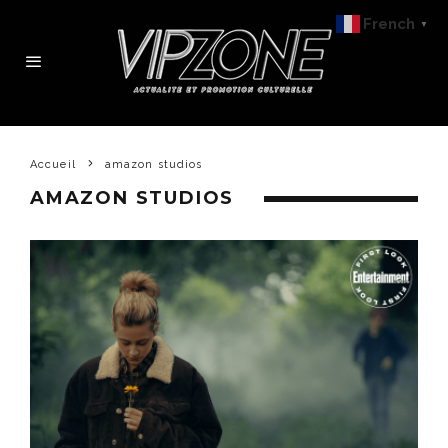
French
▼
Accueil
amazon studios
AMAZON STUDIOS