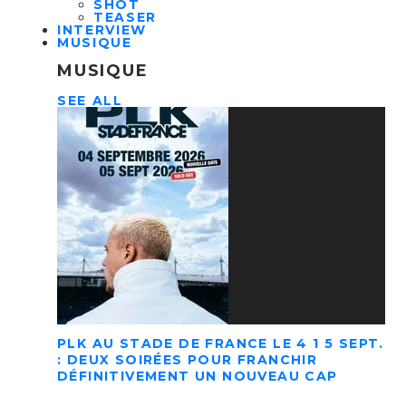
SHOT
TEASER
INTERVIEW
MUSIQUE
MUSIQUE
SEE ALL
PLK AU STADE DE FRANCE LE 4 1 5 SEPT.
: DEUX SOIRÉES POUR FRANCHIR
DÉFINITIVEMENT UN NOUVEAU CAP