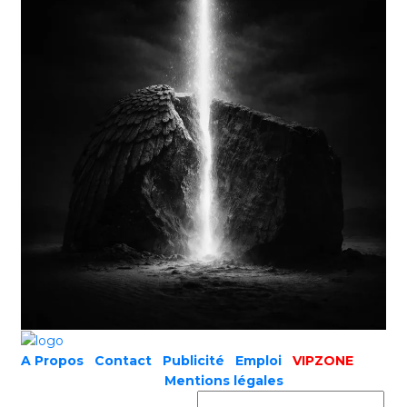
A Propos
|
Contact
|
Publicité
|
Emploi
|
VIPZONE
COPYRIGHT © 2019 |
Mentions légales
Prénom ou nom complet