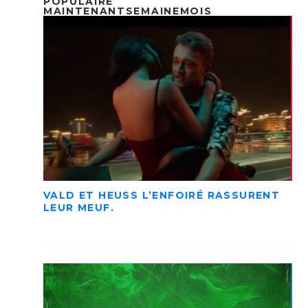
POPULAIRE
MAINTENANT
SEMAINE
MOIS
VALD ET HEUSS L’ENFOIRÉ RASSURENT
LEUR MEUF.