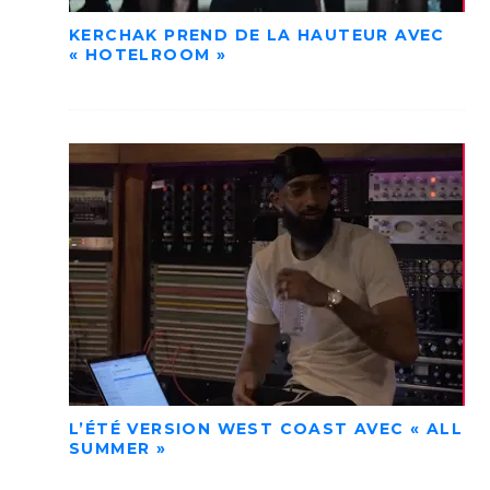
KERCHAK PREND DE LA HAUTEUR AVEC
« HOTELROOM »
L’ÉTÉ VERSION WEST COAST AVEC « ALL
SUMMER »