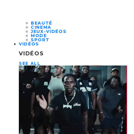
BEAUTÉ
CINEMA
JEUX-VIDÉOS
MODE
SPORT
VIDÉOS
VIDÉOS
SEE ALL