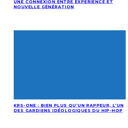
UNE CONNEXION ENTRE EXPÉRIENCE ET
NOUVELLE GÉNÉRATION
KRS-ONE : BIEN PLUS QU’UN RAPPEUR, L’UN
DES GARDIENS IDÉOLOGIQUES DU HIP-HOP