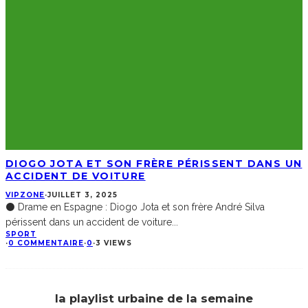
DIOGO JOTA ET SON FRÈRE PÉRISSENT DANS UN
ACCIDENT DE VOITURE
VIPZONE
·
JUILLET 3, 2025
⚫ Drame en Espagne : Diogo Jota et son frère André Silva
périssent dans un accident de voiture
...
SPORT
·
0 COMMENTAIRE
·
0
·
3 VIEWS
la playlist urbaine de la semaine