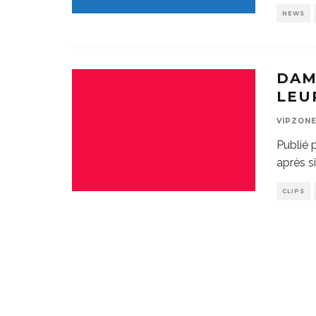
NEWS
DAM
LEU
VIPZON
Publié
après s
CLIPS