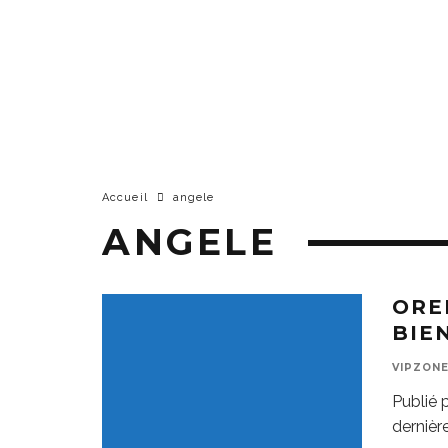
Accueil
angele
ANGELE
ORE
BIE
VIPZON
Publié p
dernière