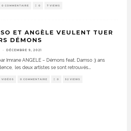
0 COMMENTAIRE
0
7 VIEWS
SO ET ANGÈLE VEULENT TUER
RS DÉMONS
E
·
DÉCEMBRE 9, 2021
 par Imrane ANGELE – Démons feat. Damso 3 ans
ilence, les deux artistes se sont retrouvés
...
VIDÉOS
0 COMMENTAIRE
0
52 VIEWS