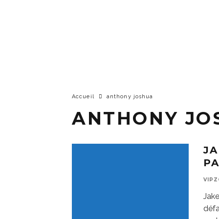
Accueil
anthony joshua
ANTHONY JO
JA
PA
VIP
Jake
défa