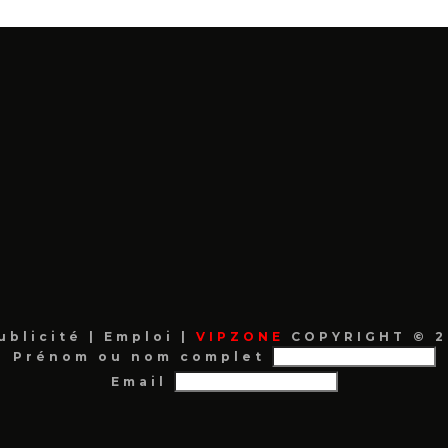
ublicité
|
Emploi
|
VIPZONE
COPYRIGHT © 2
Prénom ou nom complet
Email