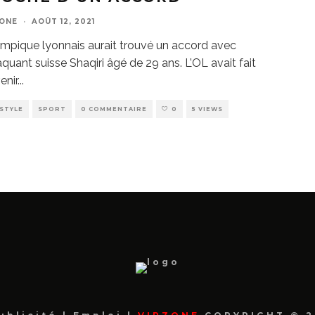
ZONE
·
AOÛT 12, 2021
ympique lyonnais aurait trouvé un accord avec
taquant suisse Shaqiri âgé de 29 ans. L’OL avait fait
enir
...
ESTYLE
SPORT
0 COMMENTAIRE
0
5 VIEWS