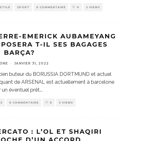
ESTYLE
SPORT
0 COMMENTAIRE
0
2 VIEWS
IERRE-EMERICK AUBAMEYANG
POSERA T-IL SES BAGAGES
 BARÇA?
ZONE
·
JANVIER 31, 2022
ncien buteur du BORUSSIA DORTMUND et actuel
aquant de ARSENAL est actuellement à barcelone
 un éventuel prêt
...
WS
0 COMMENTAIRE
0
3 VIEWS
RCATO : L’OL ET SHAQIRI
ROCHE D’UN ACCORD