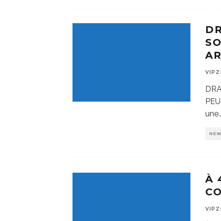
DR
SO
A
VIP
DRA
PEU
une
.
NE
À 
C
VIP