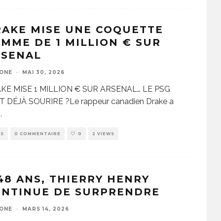
AKE MISE UNE COQUETTE
MME DE 1 MILLION € SUR
RSENAL
ZONE
·
MAI 30, 2026
KE MISE 1 MILLION € SUR ARSENAL… LE PSG
T DÉJÀ SOURIRE ?Le rappeur canadien Drake a
..
WS
0 COMMENTAIRE
0
2 VIEWS
48 ANS, THIERRY HENRY
ONTINUE DE SURPRENDRE
ZONE
·
MARS 14, 2026