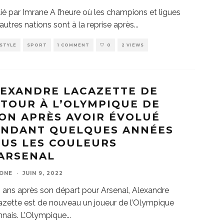
ié par Imrane A l’heure où les champions et ligues
autres nations sont à la reprise après
...
ESTYLE
SPORT
1 COMMENT
0
2 VIEWS
EXANDRE LACAZETTE DE
TOUR À L’OLYMPIQUE DE
ON APRÈS AVOIR ÉVOLUÉ
ENDANT QUELQUES ANNÉES
US LES COULEURS
ARSENAL
ZONE
·
JUIN 9, 2022
 ans après son départ pour Arsenal, Alexandre
zette est de nouveau un joueur de l’Olympique
nais. L’Olympique
...