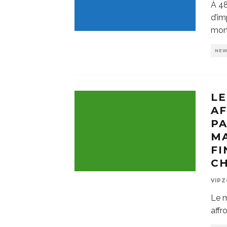
À 48
d’im
mon
NE
LE
A
PA
MA
FI
C
VIP
Le m
affr