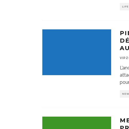
LIF
P
DÉ
AU
VIP
L’a
att
pour
NE
ME
P