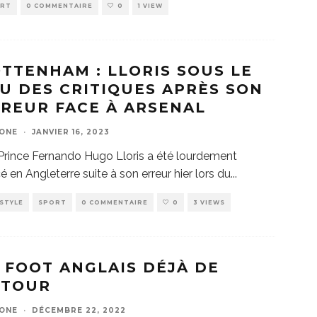
ORT
0 COMMENTAIRE
0
1 VIEW
TTENHAM : LLORIS SOUS LE
U DES CRITIQUES APRÈS SON
REUR FACE À ARSENAL
ZONE
·
JANVIER 16, 2023
Prince Fernando Hugo Lloris a été lourdement
é en Angleterre suite à son erreur hier lors du
...
ESTYLE
SPORT
0 COMMENTAIRE
0
3 VIEWS
 FOOT ANGLAIS DÉJÀ DE
ETOUR
ZONE
·
DÉCEMBRE 22, 2022