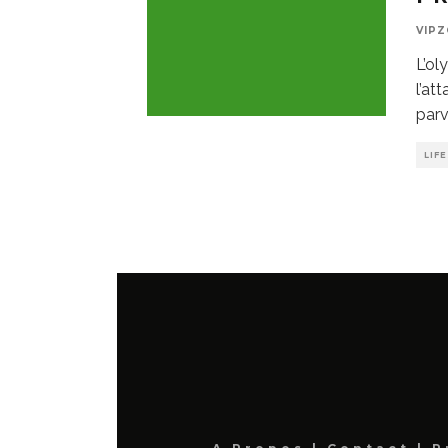
VIP
L’ol
l’at
parv
LIF