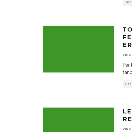
SP
TO
FE
ER
VIP
Par 
tanc
LIF
LE
R
VIP