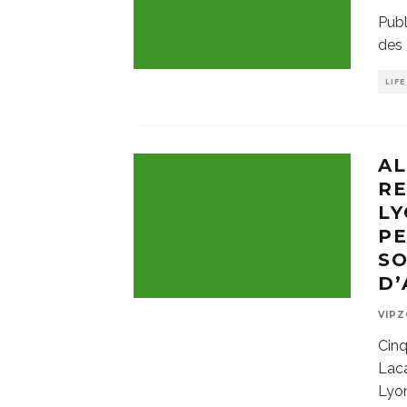
Publ
des 
LIF
AL
RE
LY
P
SO
D’
VIP
Cinq
Laca
Lyon