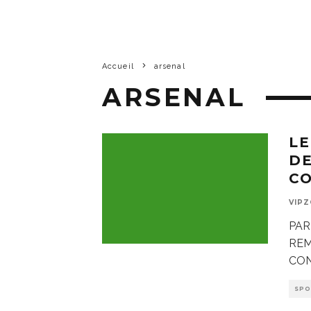
Accueil
arsenal
ARSENAL
LE
DE
C
VIP
PAR
REM
CON
SP