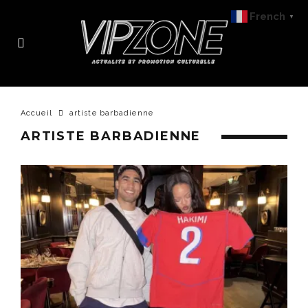
French
▼
Accueil
artiste barbadienne
ARTISTE BARBADIENNE