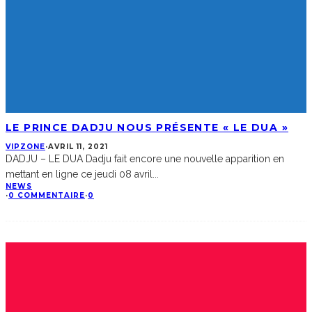
LE PRINCE DADJU NOUS PRÉSENTE « LE DUA »
VIPZONE
·
AVRIL 11, 2021
DADJU – LE DUA Dadju fait encore une nouvelle apparition en
mettant en ligne ce jeudi 08 avril
...
NEWS
·
0 COMMENTAIRE
·
0