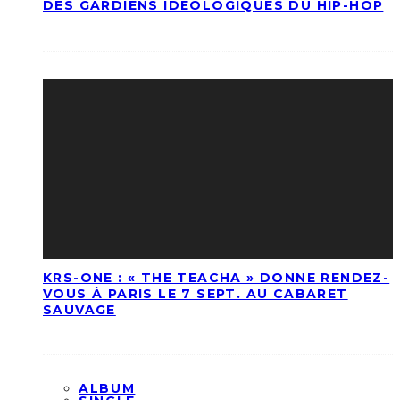
DES GARDIENS IDÉOLOGIQUES DU HIP-HOP
KRS-ONE : « THE TEACHA » DONNE RENDEZ-
VOUS À PARIS LE 7 SEPT. AU CABARET
SAUVAGE
ALBUM