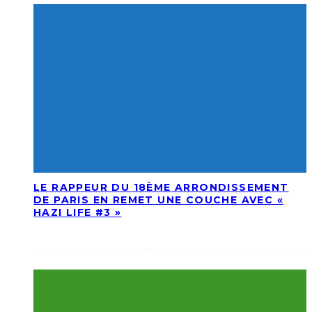
LE RAPPEUR DU 18ÈME ARRONDISSEMENT
DE PARIS EN REMET UNE COUCHE AVEC «
HAZI LIFE #3 »