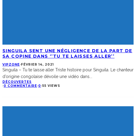
SINGUILA SENT UNE NÉGLIGENCE DE LA PART DE
SA COPINE DANS ‘’TU TE LAISSES ALLER’’
VIPZONE
·
FÉVRIER 14, 2021
Singuila – Tu te laisse aller Triste histoire pour Singuila. Le chanteur
d’origine congolaise dévoile une vidéo dans
...
DÉCOUVERTES
·
0 COMMENTAIRE
·
0
·
55 VIEWS