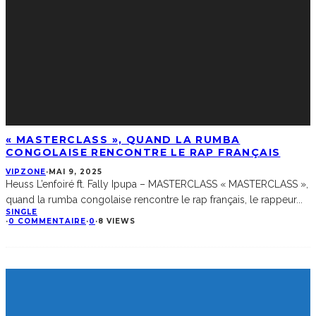
« MASTERCLASS », QUAND LA RUMBA
CONGOLAISE RENCONTRE LE RAP FRANÇAIS
VIPZONE
·
MAI 9, 2025
Heuss L’enfoiré ft. Fally Ipupa – MASTERCLASS « MASTERCLASS »,
quand la rumba congolaise rencontre le rap français, le rappeur
...
SINGLE
·
0 COMMENTAIRE
·
0
·
8 VIEWS