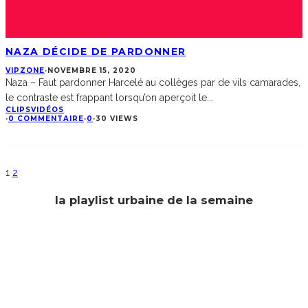
NAZA DÉCIDE DE PARDONNER
VIPZONE
·
NOVEMBRE 15, 2020
Naza – Faut pardonner Harcelé au collèges par de vils camarades,
le contraste est frappant lorsqu’on aperçoit le
...
CLIPS
VIDÉOS
·
0 COMMENTAIRE
·
0
·
30 VIEWS
1
2
la playlist urbaine de la semaine