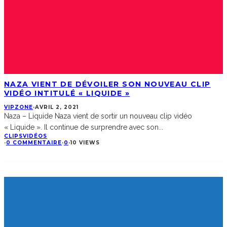
NAZA VIENT DE DÉVOILER SON NOUVEAU CLIP
VIDÉO INTITULÉ « LIQUIDE »
VIPZONE
·
AVRIL 2, 2021
Naza – Liquide Naza vient de sortir un nouveau clip vidéo
« Liquide ». Il continue de surprendre avec son
...
CLIPS
VIDÉOS
·
0 COMMENTAIRE
·
0
·
10 VIEWS