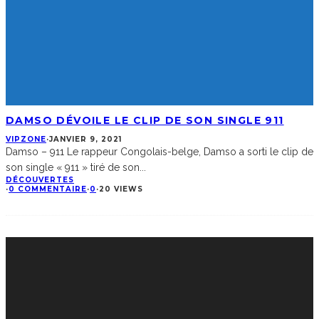
DAMSO DÉVOILE LE CLIP DE SON SINGLE 911
VIPZONE
·
JANVIER 9, 2021
Damso – 911 Le rappeur Congolais-belge, Damso a sorti le clip de
son single « 911 » tiré de son
...
DÉCOUVERTES
·
0 COMMENTAIRE
·
0
·
20 VIEWS