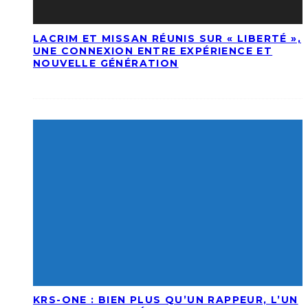
LACRIM ET MISSAN RÉUNIS SUR « LIBERTÉ »,
UNE CONNEXION ENTRE EXPÉRIENCE ET
NOUVELLE GÉNÉRATION
KRS-ONE : BIEN PLUS QU’UN RAPPEUR, L’UN