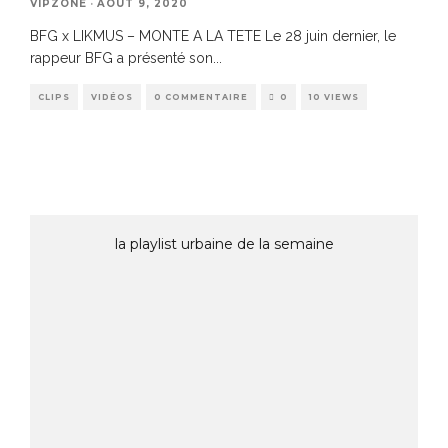
VIPZONE
·
AOÛT 9, 2020
BFG x LIKMUS – MONTE A LA TETE Le 28 juin dernier, le
rappeur BFG a présenté son
...
CLIPS
VIDÉOS
0 COMMENTAIRE
0
10 VIEWS
la playlist urbaine de la semaine