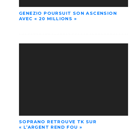
GENEZIO POURSUIT SON ASCENSION
AVEC « 20 MILLIONS »
SOPRANO RETROUVE TK SUR
« L’ARGENT REND FOU »