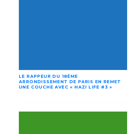
LE RAPPEUR DU 18ÈME
ARRONDISSEMENT DE PARIS EN REMET
UNE COUCHE AVEC « HAZI LIFE #3 »