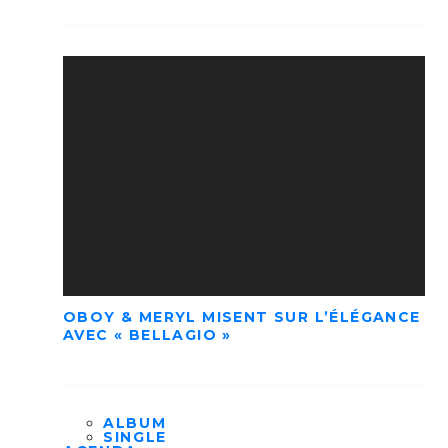
OBOY & MERYL MISENT SUR L’ÉLÉGANCE
AVEC « BELLAGIO »
ALBUM
SINGLE