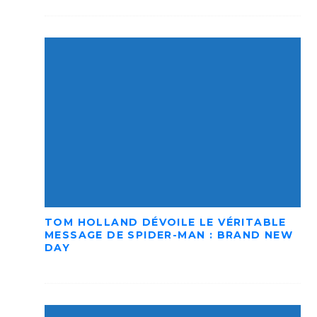
TOM HOLLAND DÉVOILE LE VÉRITABLE
MESSAGE DE SPIDER-MAN : BRAND NEW
DAY