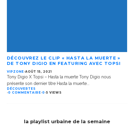
DÉCOUVREZ LE CLIP « HASTA LA MUERTE »
DE TONY DIGIO EN FEATURING AVEC TOPSI
VIPZONE
·
AOÛT 15, 2021
Tony Digio X Topsi – Hasta la muerte Tony Digio nous
présente son dernier titre Hasta la muerte
...
DÉCOUVERTES
·
0 COMMENTAIRE
·
0
·
5 VIEWS
la playlist urbaine de la semaine