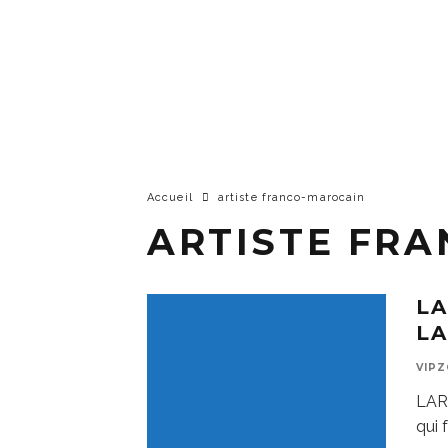
Accueil
artiste franco-marocain
ARTISTE FR
LA
L
VIP
LAR
qui 