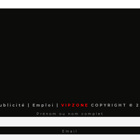
ublicité
|
Emploi
|
VIPZONE
COPYRIGHT © 2
Prénom ou nom complet
Email