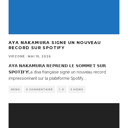
𝗔𝗬𝗔 𝗡𝗔𝗞𝗔𝗠𝗨𝗥𝗔 SIGNE UN NOUVEAU
RECORD SUR SPOTIFY
VIPZONE
·
MAI 19, 2026
𝗔𝗬𝗔 𝗡𝗔𝗞𝗔𝗠𝗨𝗥𝗔 𝗥𝗘𝗣𝗥𝗘𝗡𝗗 𝗟𝗘 𝗦𝗢𝗠𝗠𝗘𝗧 𝗦𝗨𝗥
𝗦𝗣𝗢𝗧𝗜𝗙𝗬La diva française signe un nouveau record
impressionnant sur la plateforme Spotify.
...
NEWS
0 COMMENTAIRE
0
3 VIEWS