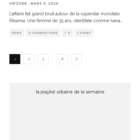
VIPZONE
·
MARS 9, 2026
L’affaire fait grand bruit autour de la superstar mondiale
Rihanna. Une femme de 35 ans, identifiée comme Ivana
...
NEWS
0 COMMENTAIRE
0
2 VIEWS
…
1
2
3
8
la playlist urbaine de la semaine