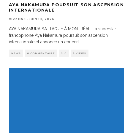
AYA NAKAMURA POURSUIT SON ASCENSION
INTERNATIONALE
VIPZONE
·
JUIN 10, 2026
AYA NAKAMURA S’ATTAQUE À MONTRÉAL !La superstar
francophone Aya Nakamura poursuit son ascension
internationale et annonce un concert
...
NEWS
0 COMMENTAIRE
0
5 VIEWS