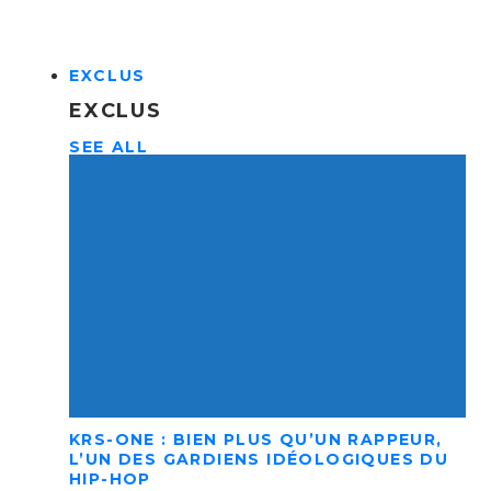
EXCLUS
EXCLUS
SEE ALL
KRS-ONE : BIEN PLUS QU’UN RAPPEUR,
L’UN DES GARDIENS IDÉOLOGIQUES DU
HIP-HOP