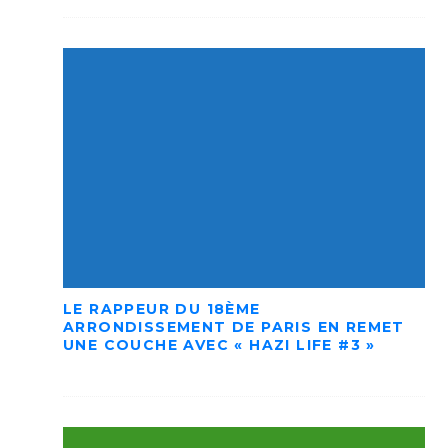
LE RAPPEUR DU 18ÈME
ARRONDISSEMENT DE PARIS EN REMET
UNE COUCHE AVEC « HAZI LIFE #3 »