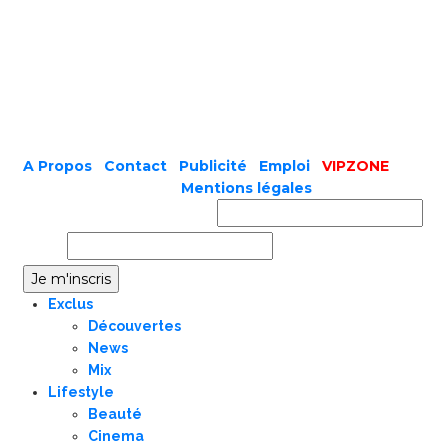
A Propos
|
Contact
|
Publicité
|
Emploi
|
VIPZONE
COPYRIGHT © 2019 |
Mentions légales
Prénom ou nom complet
Email
Exclus
Découvertes
News
Mix
Lifestyle
Beauté
Cinema