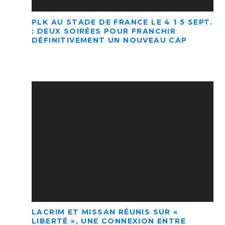
PLK AU STADE DE FRANCE LE 4 1 5 SEPT.
: DEUX SOIRÉES POUR FRANCHIR
DÉFINITIVEMENT UN NOUVEAU CAP
LACRIM ET MISSAN RÉUNIS SUR «
LIBERTÉ », UNE CONNEXION ENTRE