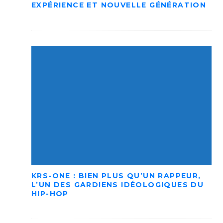
EXPÉRIENCE ET NOUVELLE GÉNÉRATION
KRS-ONE : BIEN PLUS QU’UN RAPPEUR,
L’UN DES GARDIENS IDÉOLOGIQUES DU
HIP-HOP