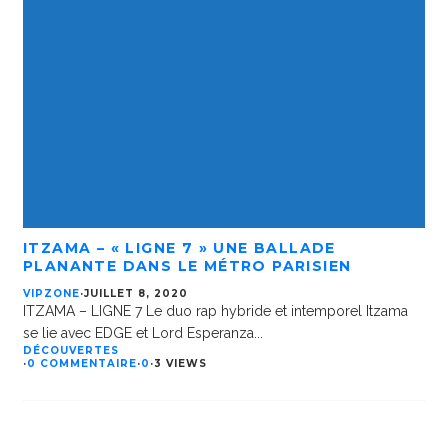
ITZAMA – « LIGNE 7 » UNE BALLADE
PLANANTE DANS LE MÉTRO PARISIEN
VIPZONE
·
JUILLET 8, 2020
ITZAMA – LIGNE 7 Le duo rap hybride et intemporel Itzama
se lie avec EDGE et Lord Esperanza
...
DÉCOUVERTES
·
0 COMMENTAIRE
·
0
·
3 VIEWS