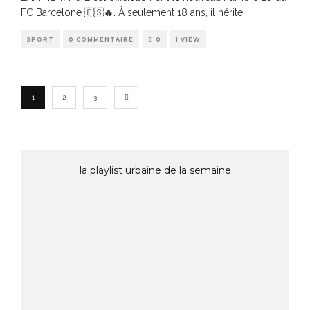
FC Barcelone 🇪🇸🔥. À seulement 18 ans, il hérite
...
SPORT
0 COMMENTAIRE
0
1 VIEW
1
2
3
la playlist urbaine de la semaine