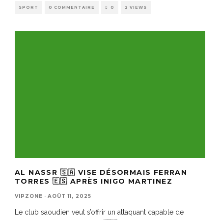
SPORT
0 COMMENTAIRE
0
2 VIEWS
AL NASSR 🇸🇦 VISE DÉSORMAIS FERRAN
TORRES 🇪🇸 APRÈS INIGO MARTINEZ
VIPZONE
·
AOÛT 11, 2025
Le club saoudien veut s’offrir un attaquant capable de