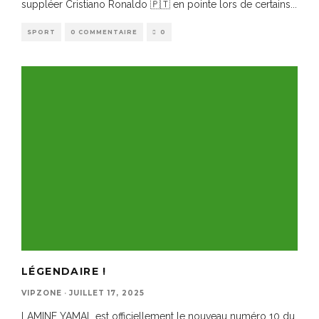
suppléer Cristiano Ronaldo 🇵🇹 en pointe lors de certains
...
SPORT
0 COMMENTAIRE
0
LÉGENDAIRE !
VIPZONE
·
JUILLET 17, 2025
LAMINE YAMAL est officiellement le nouveau numéro 10 du