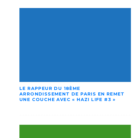
LE RAPPEUR DU 18ÈME
ARRONDISSEMENT DE PARIS EN REMET
UNE COUCHE AVEC « HAZI LIFE #3 »