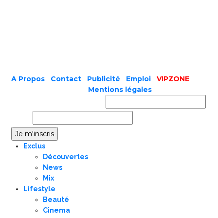
A Propos
|
Contact
|
Publicité
|
Emploi
|
VIPZONE
COPYRIGHT © 2019 |
Mentions légales
Prénom ou nom complet
Email
Exclus
Découvertes
News
Mix
Lifestyle
Beauté
Cinema