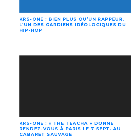
KRS-ONE : BIEN PLUS QU’UN RAPPEUR,
L’UN DES GARDIENS IDÉOLOGIQUES DU
HIP-HOP
KRS-ONE : « THE TEACHA » DONNE
RENDEZ-VOUS À PARIS LE 7 SEPT. AU
CABARET SAUVAGE