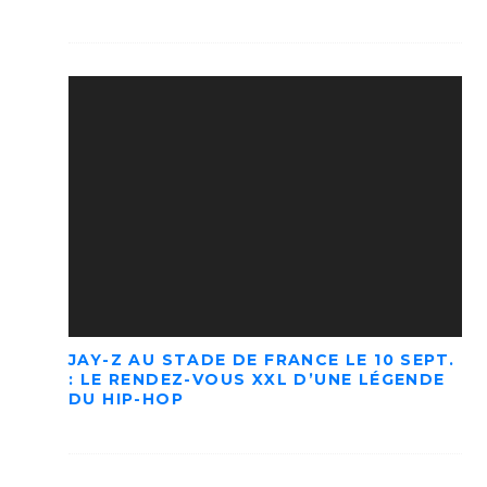
JAY-Z AU STADE DE FRANCE LE 10 SEPT.
: LE RENDEZ-VOUS XXL D’UNE LÉGENDE
DU HIP-HOP