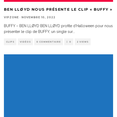
BEN LLØYD NOUS PRÉSENTE LE CLIP « BUFFY »
VIPZONE
·
NOVEMBRE 10, 2022
BUFFY – BEN LLØYD BEN LLØYD profite d’Halloween pour nous
présenter le clip de BUFFY, un single sur
...
CLIPS
VIDÉOS
0 COMMENTAIRE
0
2 VIEWS