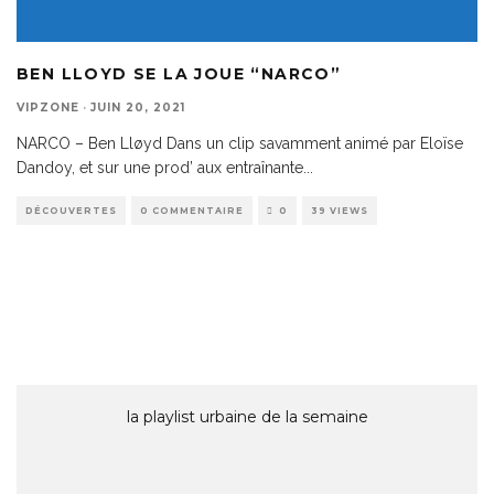
BEN LLOYD SE LA JOUE “NARCO”
VIPZONE
·
JUIN 20, 2021
NARCO – Ben Lløyd Dans un clip savamment animé par Eloïse
Dandoy, et sur une prod’ aux entraînante
...
DÉCOUVERTES
0 COMMENTAIRE
0
39 VIEWS
la playlist urbaine de la semaine