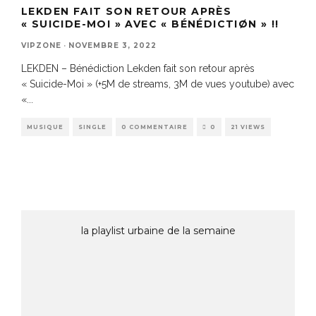
LEKDEN FAIT SON RETOUR APRÈS
« SUICIDE-MOI » AVEC « BÉNÉDICTIØN » !!
VIPZONE
·
NOVEMBRE 3, 2022
LEKDEN – Bénédiction Lekden fait son retour après
« Suicide-Moi » (+5M de streams, 3M de vues youtube) avec
«
...
MUSIQUE
SINGLE
0 COMMENTAIRE
0
21 VIEWS
la playlist urbaine de la semaine