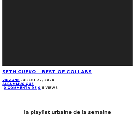
SETH GUEKO – BEST OF COLLABS
VIPZONE
·
JUILLET 27, 2020
ALBUM
MUSIQUE
·
0 COMMENTAIRE
·
0
·
11 VIEWS
la playlist urbaine de la semaine