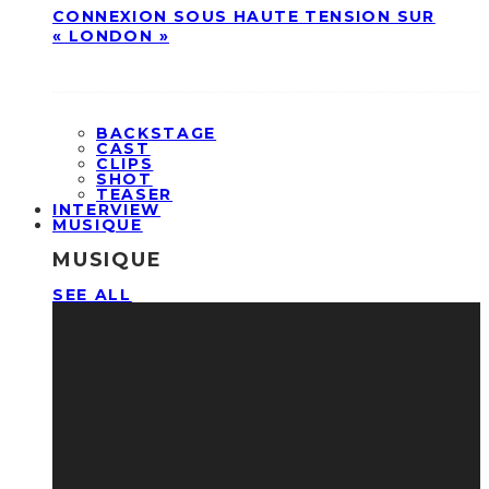
CONNEXION SOUS HAUTE TENSION SUR
« LONDON »
BACKSTAGE
CAST
CLIPS
SHOT
TEASER
INTERVIEW
MUSIQUE
MUSIQUE
SEE ALL