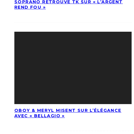
SOPRANO RETROUVE TK SUR « L’ARGENT
REND FOU »
OBOY & MERYL MISENT SUR L’ÉLÉGANCE
AVEC « BELLAGIO »