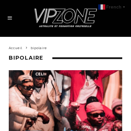
French
▼
Accueil
bipolaire
BIPOLAIRE