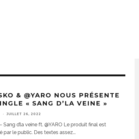
SKO & @YARO NOUS PRÉSENTE
INGLE « SANG D’LA VEINE »
E
·
JUILLET 26, 2022
– Sang d’la veine ft. @YARO Le produit final est
é par le public. Des textes assez
...