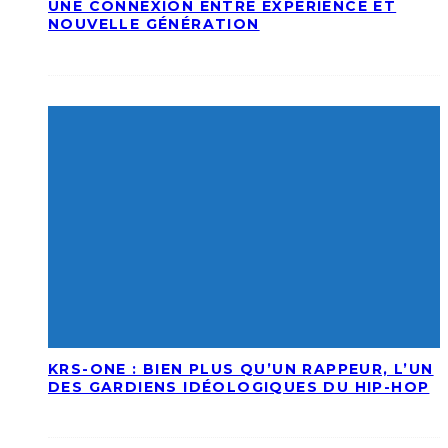
UNE CONNEXION ENTRE EXPÉRIENCE ET
NOUVELLE GÉNÉRATION
KRS-ONE : BIEN PLUS QU’UN RAPPEUR, L’UN
DES GARDIENS IDÉOLOGIQUES DU HIP-HOP