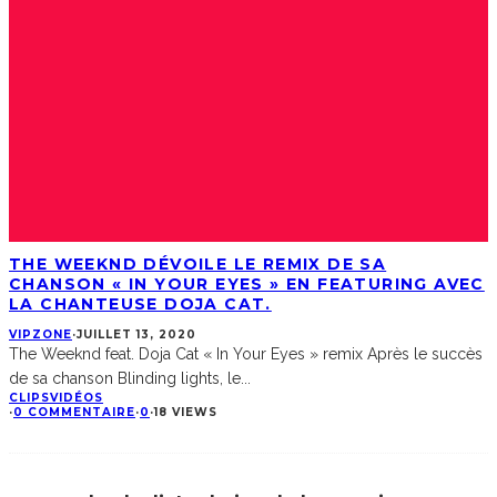
THE WEEKND DÉVOILE LE REMIX DE SA
CHANSON « IN YOUR EYES » EN FEATURING AVEC
LA CHANTEUSE DOJA CAT.
VIPZONE
·
JUILLET 13, 2020
The Weeknd feat. Doja Cat « In Your Eyes » remix Après le succès
de sa chanson Blinding lights, le
...
CLIPS
VIDÉOS
·
0 COMMENTAIRE
·
0
·
18 VIEWS