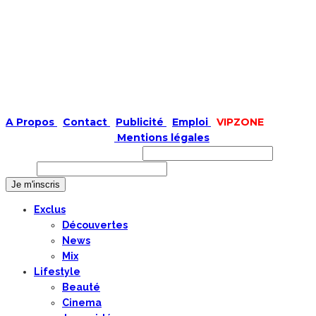
A Propos
|
Contact
|
Publicité
|
Emploi
|
VIPZONE
COPYRIGHT © 2019 |
Mentions légales
Prénom ou nom complet
Email
Exclus
Découvertes
News
Mix
Lifestyle
Beauté
Cinema