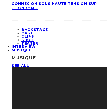
CONNEXION SOUS HAUTE TENSION SUR
« LONDON »
BACKSTAGE
CAST
CLIPS
SHOT
TEASER
INTERVIEW
MUSIQUE
MUSIQUE
SEE ALL