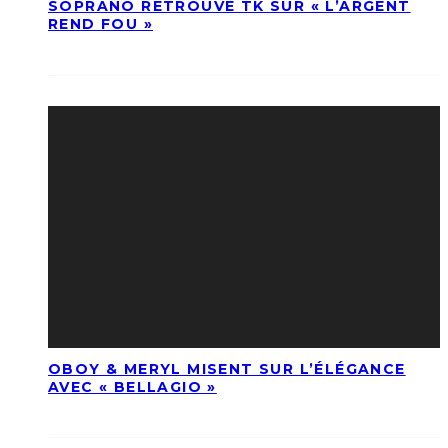
SOPRANO RETROUVE TK SUR « L’ARGENT
REND FOU »
OBOY & MERYL MISENT SUR L’ÉLÉGANCE
AVEC « BELLAGIO »