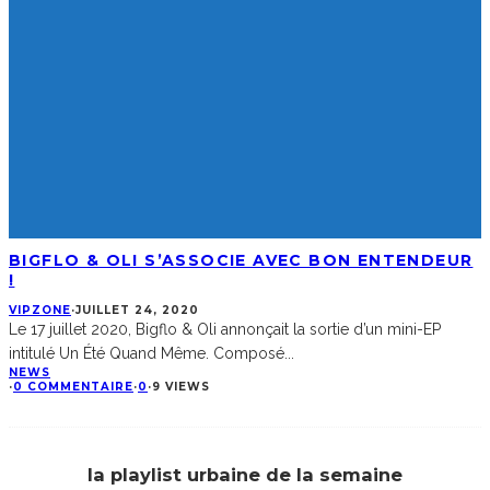
BIGFLO & OLI S’ASSOCIE AVEC BON ENTENDEUR
!
VIPZONE
·
JUILLET 24, 2020
Le 17 juillet 2020, Bigflo & Oli annonçait la sortie d’un mini-EP
intitulé Un Été Quand Même. Composé
...
NEWS
·
0 COMMENTAIRE
·
0
·
9 VIEWS
la playlist urbaine de la semaine