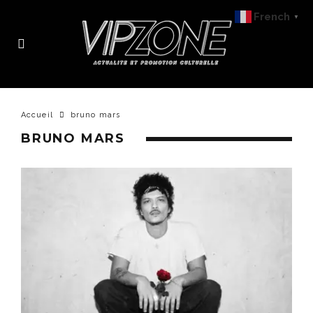
French
▼
Accueil
bruno mars
BRUNO MARS