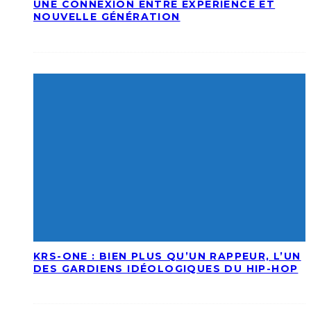
UNE CONNEXION ENTRE EXPÉRIENCE ET
NOUVELLE GÉNÉRATION
KRS-ONE : BIEN PLUS QU’UN RAPPEUR, L’UN
DES GARDIENS IDÉOLOGIQUES DU HIP-HOP