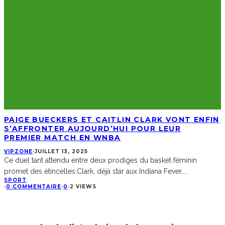
PAIGE BUECKERS ET CAITLIN CLARK VONT ENFIN
S’AFFRONTER AUJOURD’HUI POUR LEUR
PREMIER MATCH EN WNBA
VIPZONE
·
JUILLET 13, 2025
Ce duel tant attendu entre deux prodiges du basket féminin
promet des étincelles.Clark, déjà star aux Indiana Fever,
...
SPORT
·
0 COMMENTAIRE
·
0
·
2 VIEWS