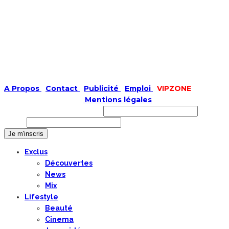
A Propos
|
Contact
|
Publicité
|
Emploi
|
VIPZONE
COPYRIGHT © 2019 |
Mentions légales
Prénom ou nom complet
Email
Exclus
Découvertes
News
Mix
Lifestyle
Beauté
Cinema