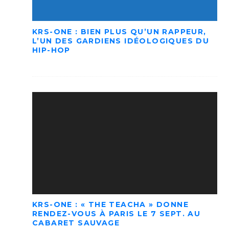
KRS-ONE : BIEN PLUS QU’UN RAPPEUR,
L’UN DES GARDIENS IDÉOLOGIQUES DU
HIP-HOP
KRS-ONE : « THE TEACHA » DONNE
RENDEZ-VOUS À PARIS LE 7 SEPT. AU
CABARET SAUVAGE