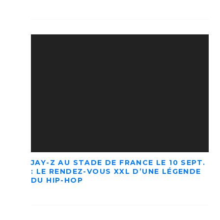
JAY-Z AU STADE DE FRANCE LE 10 SEPT.
: LE RENDEZ-VOUS XXL D’UNE LÉGENDE
DU HIP-HOP