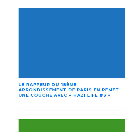
LE RAPPEUR DU 18ÈME
ARRONDISSEMENT DE PARIS EN REMET
UNE COUCHE AVEC « HAZI LIFE #3 »