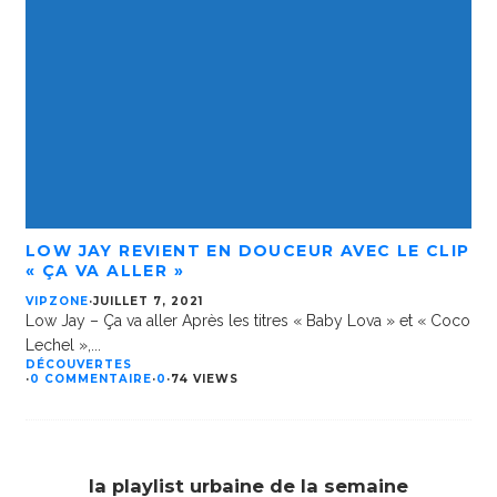
LOW JAY REVIENT EN DOUCEUR AVEC LE CLIP
« ÇA VA ALLER »
VIPZONE
·
JUILLET 7, 2021
Low Jay – Ça va aller Après les titres « Baby Lova » et « Coco
Lechel »,
...
DÉCOUVERTES
·
0 COMMENTAIRE
·
0
·
74 VIEWS
la playlist urbaine de la semaine