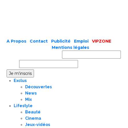
A Propos
|
Contact
|
Publicité
|
Emploi
|
VIPZONE
COPYRIGHT © 2019 |
Mentions légales
Prénom ou nom complet
Email
Exclus
Découvertes
News
Mix
Lifestyle
Beauté
Cinema
Jeux-vidéos