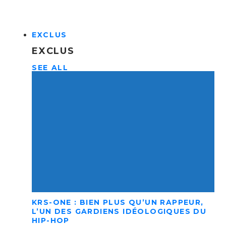
EXCLUS
EXCLUS
SEE ALL
KRS-ONE : BIEN PLUS QU’UN RAPPEUR,
L’UN DES GARDIENS IDÉOLOGIQUES DU
HIP-HOP