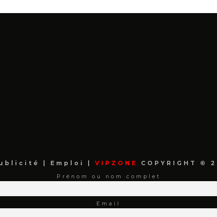
ublicité
|
Emploi
|
VIPZONE
COPYRIGHT © 2
Prénom ou nom complet
Email