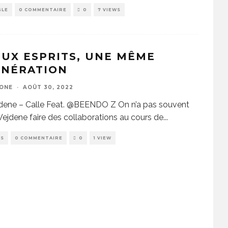
GLE
0 COMMENTAIRE
0
7 VIEWS
UX ESPRITS, UNE MÊME
ÉNÉRATION
ZONE
·
AOÛT 30, 2022
dene – Calle Feat. @BEENDO Z On n’a pas souvent
ejdene faire des collaborations au cours de
...
WS
0 COMMENTAIRE
0
1 VIEW