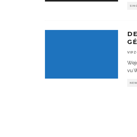
SIN
DE
G
VIP
Wej
vu W
NE