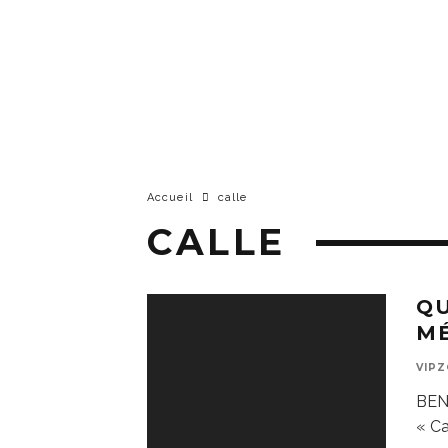
Accueil
calle
CALLE
QU
M
VIP
BENA
« Ca