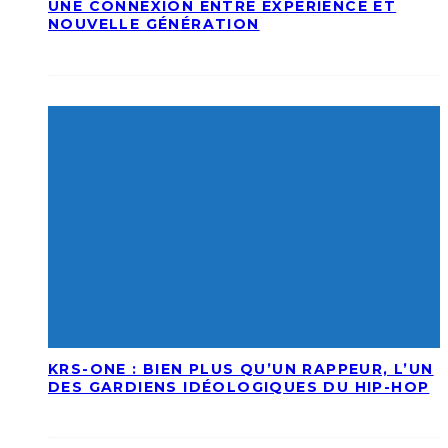
UNE CONNEXION ENTRE EXPÉRIENCE ET
NOUVELLE GÉNÉRATION
KRS-ONE : BIEN PLUS QU’UN RAPPEUR, L’UN
DES GARDIENS IDÉOLOGIQUES DU HIP-HOP