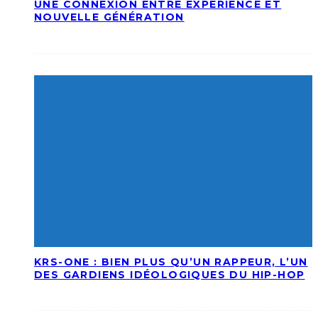
UNE CONNEXION ENTRE EXPÉRIENCE ET
NOUVELLE GÉNÉRATION
KRS-ONE : BIEN PLUS QU’UN RAPPEUR, L’UN
DES GARDIENS IDÉOLOGIQUES DU HIP-HOP