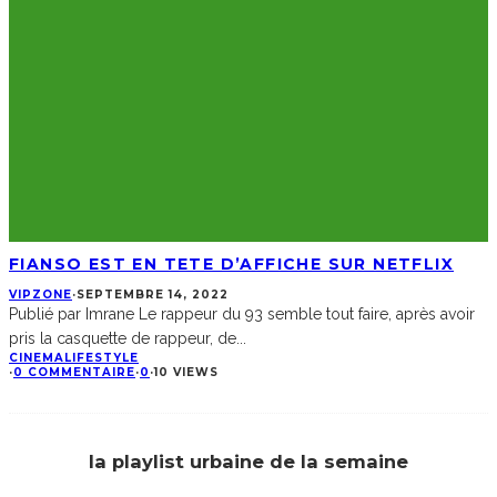
FIANSO EST EN TETE D’AFFICHE SUR NETFLIX
VIPZONE
·
SEPTEMBRE 14, 2022
Publié par Imrane Le rappeur du 93 semble tout faire, après avoir
pris la casquette de rappeur, de
...
CINEMA
LIFESTYLE
·
0 COMMENTAIRE
·
0
·
10 VIEWS
la playlist urbaine de la semaine